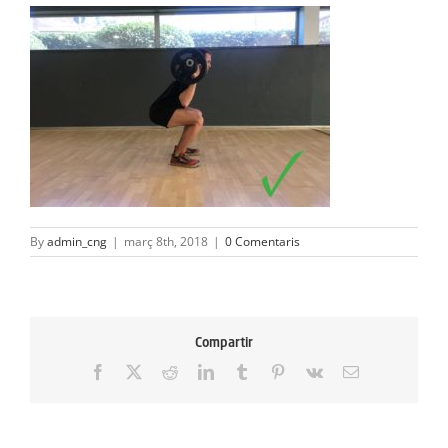
ACTIVITATS
SERVEIS
INFANTS
BLOG
EMPRESES
By
admin_cng
|
març 8th, 2018
|
0 Comentaris
CONTACTE
TREBALLA AMB NOSALTRES!
Compartir
Facebook
X
Reddit
LinkedIn
Tumblr
Pinterest
Vk
Email: