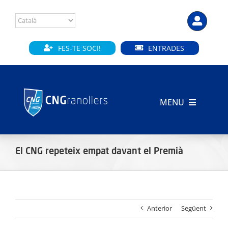
Skip
to
content
FES-TE SOCI!
ENTRADES
MENU
INICI
El CNG repeteix empat davant el Premià
CLUB
SECCIONS
Anterior
Següent
INSTAL·LACIONS