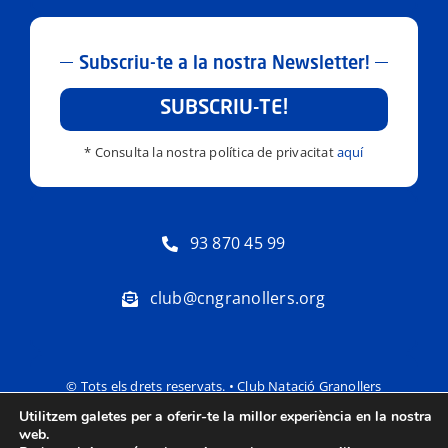
Subscriu-te a la nostra Newsletter!
SUBSCRIU-TE!
* Consulta la nostra política de privacitat
aquí
93 870 45 99
club@cngranollers.org
© Tots els drets reservats. • Club Natació Granollers
Utilitzem galetes per a oferir-te la millor experiència en la nostra
Política de privacitat
Avís Legal
web.