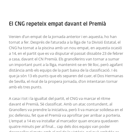
ACTIVITATS
View
Larger
SERVEIS
El CNG repeteix empat davant el Premià
Image
INFANTS
Venien d’un empat de la jornada anterior i en aquesta, ho han
tornat a fer. Després de l’aturada a la lliga de 1a Divisió Estatal, el
CNG ha tornat a la piscina amb un nou empat, en aquesta ocasió
BLOG
a 14, en el partit que es va disputar el passat dissabte 23 de febrer
a casa, davant el CN Premià. Els granollerins van tornar a sumar
EMPRESES
un important punt a la lliga, mantenint-se en 9è lloc, però agafant
distància amb els equips de la part baixa de la classificació. I és
que ja són 13 els punts que els separen del cuer, el Dos Hermanas
CONTACTE
de Sevilla, el rival de la propera jornada, d’on intentaran tornar
amb els tres punts.
TREBALLA AMB NOSALTRES!
A casa i tot i la igualtat del partit, el CNG va marcar el ritme
davant el Premià, 5è classificat. Amb un atac contundent, al
Granollers va prendre la iniciativa, però li va mancar solidesa en el
joc defensiu, fet que el Premià va aprofitar per arribar a porteria.
L’empat a 14 es va instal·lar al marcador quan encara quedaven
quatre minuts per al final… cap dels dos equips van poder