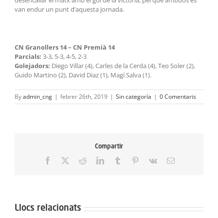
desencallar el matx amb el gol de la victòria, pel què ambdós es
van endur un punt d’aquesta jornada.
CN Granollers 14 – CN Premià 14
Parcials:
3-3, 5-3, 4-5, 2-3
Golejadors:
Diego Villar (4), Carles de la Cerda (4), Teo Soler (2),
Guido Martino (2), David Diaz (1), Magí Salva (1).
By
admin_cng
|
febrer 26th, 2019
|
Sin categoría
|
0 Comentaris
Compartir
Facebook
X
Reddit
LinkedIn
Tumblr
Pinterest
Vk
Email:
Llocs relacionats