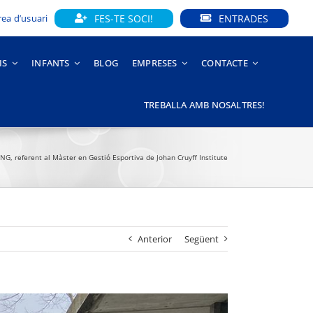
FES-TE SOCI!
ENTRADES
rea d’usuari
IS
INFANTS
BLOG
EMPRESES
CONTACTE
TREBALLA AMB NOSALTRES!
CNG, referent al Màster en Gestió Esportiva de Johan Cruyff Institute
Anterior
Següent