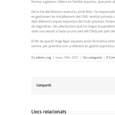
formar a gestors i líders en l’àmbit esportiu, que pren a
De la mà del director executiu, Jordi Mas, i la respon
es gestionen les instal·lacions del CNG -entitat privada
dels diferents espais esportius del Club: piscines, fitne
de seguretat, i les afectacions que ha tingut la pandèm
amb una sessió a l’aula (a una sala del CNG) per part del
El fet de que JCI hagi lligat aquesta acció formativa amb
centre, per prendre com a referent en gestió esportiva i
By
admin_cng
|
març 16th, 2021
|
Sin categoría
|
0 Com
Compartir
Llocs relacionats