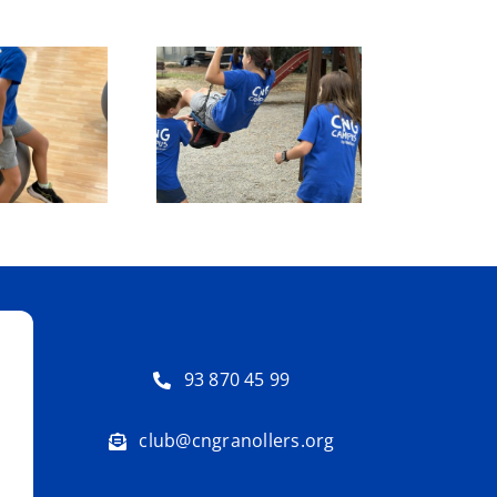
otegit: Grup Agost:
Protegit: Grup 1-2:
jous 21 d’Agost del
Divendres 3 Juliol del
2025
2026
93 870 45 99
club@cngranollers.org