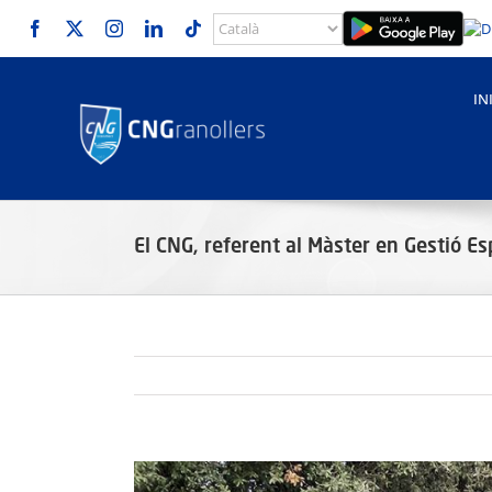
Skip
to
content
IN
El CNG, referent al Màster en Gestió Es
View
Larger