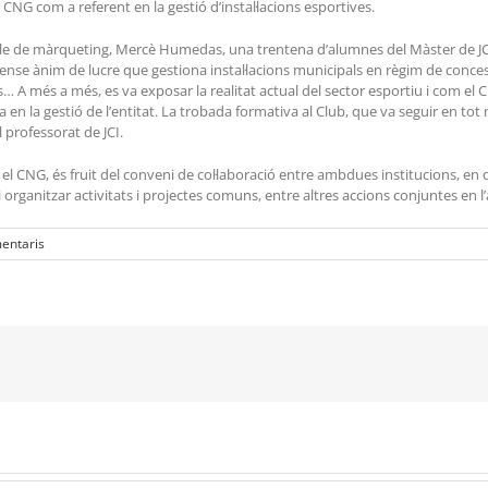
l CNG com a referent en la gestió d’instal·lacions esportives.
sable de màrqueting, Mercè Humedas, una trentena d’alumnes del Màster de JC
 sense ànim de lucre que gestiona instal·lacions municipals en règim de conce
ss… A més a més, es va exposar la realitat actual del sector esportiu i com el C
ia en la gestió de l’entitat. La trobada formativa al Club, que va seguir en 
 professorat de JCI.
 el CNG, és fruit del conveni de col·laboració entre ambdues institucions, en q
 organitzar activitats i projectes comuns, entre altres accions conjuntes en l
entaris