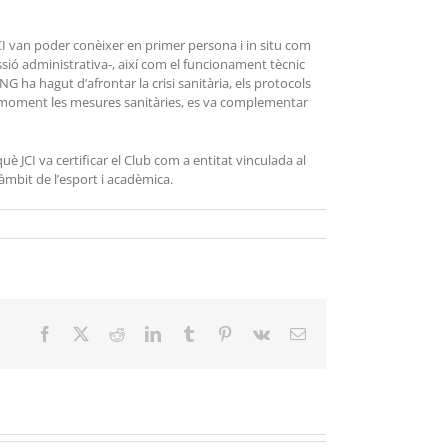
I van poder conèixer en primer persona i in situ com
ssió administrativa-, així com el funcionament tècnic
NG ha hagut d’afrontar la crisi sanitària, els protocols
tot moment les mesures sanitàries, es va complementar
uè JCI va certificar el Club com a entitat vinculada al
’àmbit de l’esport i acadèmica.
Facebook
X
Reddit
LinkedIn
Tumblr
Pinterest
Vk
Email: