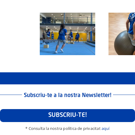
Protegit:
Campus
Semana
tegit: Grup Agost:
Protegit: Grup Agost:
Pr
Santa:
rts 2 de Septembre
Divendres 22 d’Agost
Di
Dilluns
del 3025
del 2025
30
Març
2026
Subscriu-te a la nostra Newsletter!
SUBSCRIU-TE!
* Consulta la nostra política de privacitat
aquí