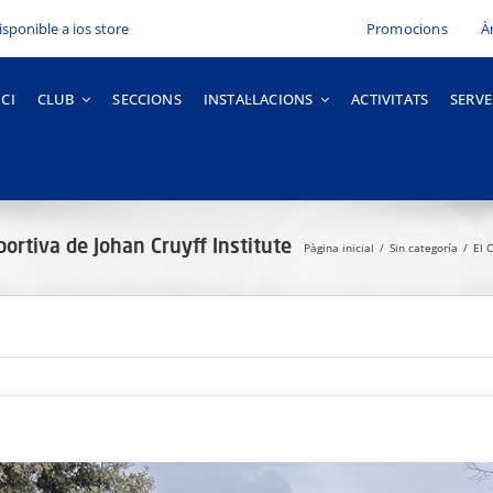
Promocions
À
ICI
CLUB
SECCIONS
INSTAL·LACIONS
ACTIVITATS
SERVE
portiva de Johan Cruyff Institute
Pàgina inicial
Sin categoría
El 