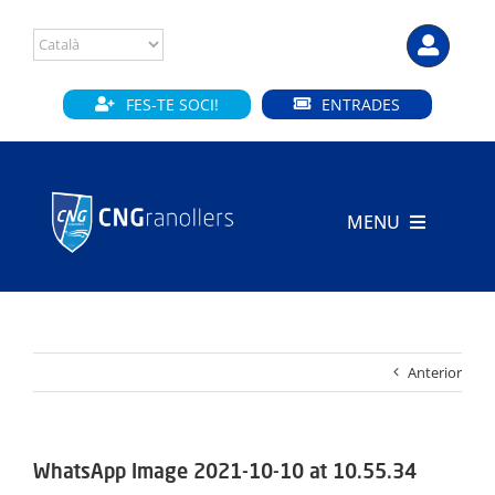
Skip
to
content
FES-TE SOCI!
ENTRADES
MENU
INICI
CLUB
Anterior
SECCIONS
INSTAL·LACIONS
WhatsApp Image 2021-10-10 at 10.55.34