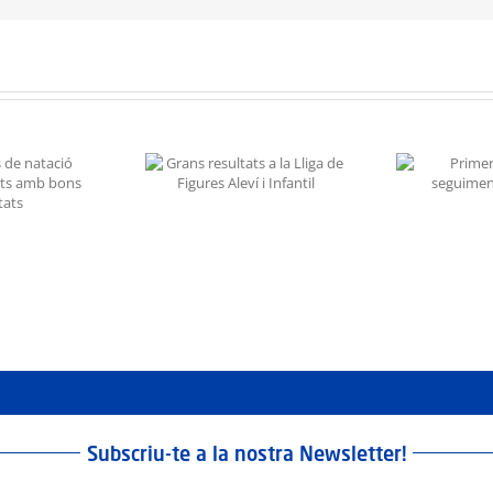
resultats a la Lliga
È
Primer control de
e Figures Aleví i
n
seguiment de la FCG
Infantil
Subscriu-te a la nostra Newsletter!