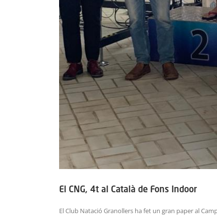
El CNG, 4t al Català de Fons Indoor
El Club Natació Granollers ha fet un gran paper al Ca