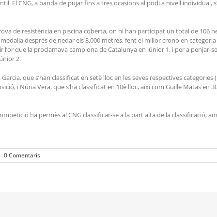
fantil. El CNG, a banda de pujar fins a tres ocasions al podi a nivell individual
rova de resistència en piscina coberta, on hi han participat un total de 106
edalla després de nedar els 3.000 metres, fent el millor crono en categoria j
lir l’or que la proclamava campiona de Catalunya en júnior 1, i per a penjar-
únior 2.
Garcia, que s’han classificat en setè lloc en les seves respectives categories
ó, i Núria Vera, que s’ha classificat en 10è lloc, així com Guille Matas en 3
petició ha permès al CNG classificar-se a la part alta de la classificació, am
|
0 Comentaris