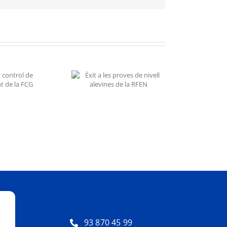
xit a les proves de
ivell alevines de la
RFEN
93 870 45 99