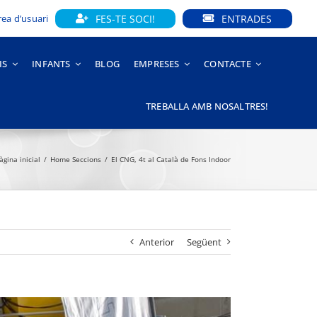
FES-TE SOCI!
ENTRADES
rea d’usuari
IS
INFANTS
BLOG
EMPRESES
CONTACTE
TREBALLA AMB NOSALTRES!
àgina inicial
Home Seccions
El CNG, 4t al Català de Fons Indoor
Anterior
Següent