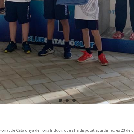
mpionat de Catalunya de Fons Indoor, que s’ha disputat avui dimecres 23 de