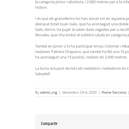
la categoria júnior i absoluta, i 2.000 metres per a la in
Indoor.
I és que els granollerins ho han donat tot en aquesta p
destacat Estel Xuan Galo, que ha aconseguit una doble m
Galo, doncs, ha pujat al calaix dues vegades per a recol
Morales, que s’ha endut el subtítol català en categoria j
També en júnior 2 hi ha participat Arnau Colomer i Alba 
nedaven Palmira Chaparro, que també ha fet una 7a posici
ha aconseguit una 15 posició, nedant els 2.000 metres.
La bona actuació de tots els nedadors i nedadores en com
Sabadell.
By
admin_cng
|
desembre 23rd, 2020
|
Home Seccions
Compartir