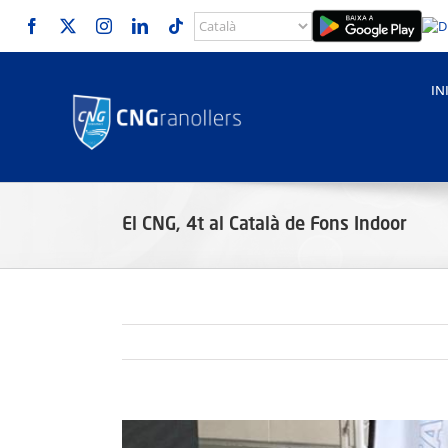
Skip
to
content
IN
El CNG, 4t al Català de Fons Indoor
View
Larger