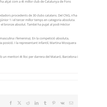
, s’ha alçat com a 4t millor club de Catalunya de Fons
 nedadors procedents de 30 clubs catalans. Del CNG, n’ha
únior 1 i el tercer millor temps en categoria absoluta.
se el bronze absolut. També ha pujat al podi Héctor
 (masculina i femenina). En la competició absoluta,
0a posició. I la representant infantil, Martina Mosquera
b un meritori 4t lloc per darrera del Mataró, Barcelona i
Facebook
X
Reddit
LinkedIn
Tumblr
Pinterest
Vk
Email: