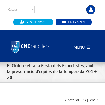
Skip
to
content
FES-TE SOCI!
ENTRADES
MENU
INICI
El Club celebra la Festa dels Esportistes, amb
la presentació d’equips de la temporada 2019-
CLUB
20
SECCIONS
INSTAL·LACIONS
Anterior
Següent