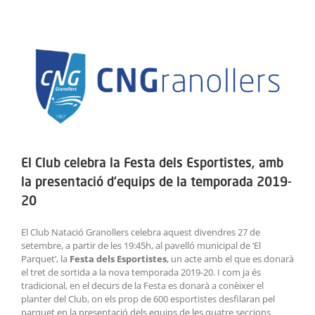
ACTIVITATS
View
SERVEIS
Larger
Image
INFANTS
BLOG
EMPRESES
El Club celebra la Festa dels Esportistes, amb
la presentació d’equips de la temporada 2019-
CONTACTE
20
TREBALLA AMB NOSALTRES!
El Club Natació Granollers celebra aquest divendres 27 de
setembre, a partir de les 19:45h, al pavelló municipal de ‘El
Parquet’, la
Festa dels Esportistes
, un acte amb el que es donarà
el tret de sortida a la nova temporada 2019-20. I com ja és
tradicional, en el decurs de la Festa es donarà a conèixer el
planter del Club, on els prop de 600 esportistes desfilaran pel
parquet en la presentació dels equips de les quatre seccions