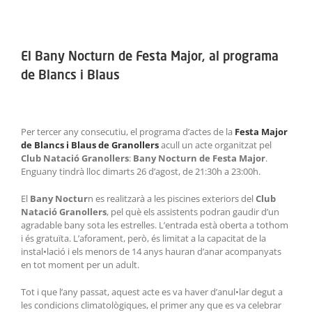
ACTIVITATS
View
Larger
SERVEIS
El Bany Nocturn de Festa Major, al programa
Image
de Blancs i Blaus
INFANTS
BLOG
Per tercer any consecutiu, el programa d’actes de la
Festa Major
de Blancs i Blaus de Granollers
acull un acte organitzat pel
EMPRESES
Club Natació Granollers
:
Bany Nocturn de Festa Major
.
Enguany tindrà lloc dimarts 26 d’agost, de 21:30h a 23:00h.
CONTACTE
El
Bany Noctur
n es realitzarà a les piscines exteriors del
Club
Natació Granollers
, pel què els assistents podran gaudir d’un
TREBALLA AMB NOSALTRES!
agradable bany sota les estrelles. L’entrada està oberta a tothom
i és gratuïta. L’aforament, però, és limitat a la capacitat de la
instal•lació i els menors de 14 anys hauran d’anar acompanyats
en tot moment per un adult.
Tot i que l’any passat, aquest acte es va haver d’anul•lar degut a
les condicions climatològiques, el primer any que es va celebrar