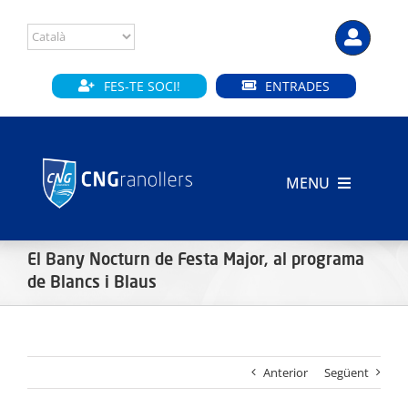
Skip
to
content
FES-TE SOCI!
ENTRADES
MENU
INICI
El Bany Nocturn de Festa Major, al programa
CLUB
de Blancs i Blaus
SECCIONS
Anterior
Següent
INSTAL·LACIONS