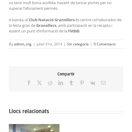
va tenir molt bona acollida, havent de tancar portes per no
superar l’aforament permès.
A banda, el
Club Natació Granollers
és centre col•laborador de
la festa gran de
Granollers
, amb participació en la recapta i
essent un punt d’informació de la
FMBiB
.
By
admin_cng
|
juliol 31st, 2014
|
Sin categoría
|
0 Comentaris
Compartir
Facebook
X
Reddit
LinkedIn
Tumblr
Pinterest
Vk
Email:
Llocs relacionats