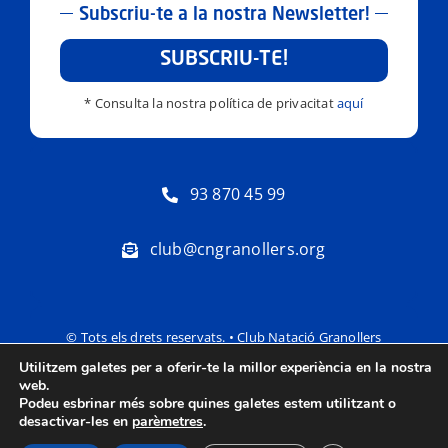
Subscriu-te a la nostra Newsletter!
SUBSCRIU-TE!
* Consulta la nostra política de privacitat
aquí
93 870 45 99
club@cngranollers.org
© Tots els drets reservats. • Club Natació Granollers
Utilitzem galetes per a oferir-te la millor experiència en la nostra
Política de privacitat
Avís Legal
web.
Podeu esbrinar més sobre quines galetes estem utilitzant o
desactivar-les en
parèmetres
.