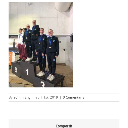
ACTIVITATS
SERVEIS
INFANTS
BLOG
EMPRESES
CONTACTE
TREBALLA AMB NOSALTRES!
By
admin_cng
|
abril 1st, 2019
|
0 Comentaris
Compartir