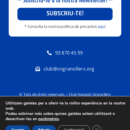
Subscriu-te a la nostra Newsletter!
SUBSCRIU-TE!
* Consulta la nostra política de privacitat
aquí
93 870 45 99
club@cngranollers.org
© Tots els drets reservats. • Club Natació Granollers
Utilitzem galetes per a oferir-te la millor experiència en la nostra
Política de privacitat
Avís Legal
web.
Podeu esbrinar més sobre quines galetes estem utilitzant o
desactivar-les en
parèmetres
.
Tanca el bàner de
Accepta
Rebutja
Configuració