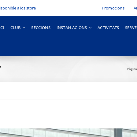
Promocions
À
ICI
CLUB
SECCIONS
INSTAL·LACIONS
ACTIVITATS
SERVE
7
Pàgina 