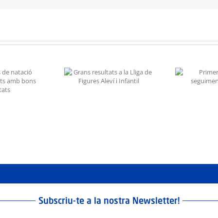
resultats a la Lliga
È
Primer control de
e Figures Aleví i
n
seguiment de la FCG
Infantil
Subscriu-te a la nostra Newsletter!