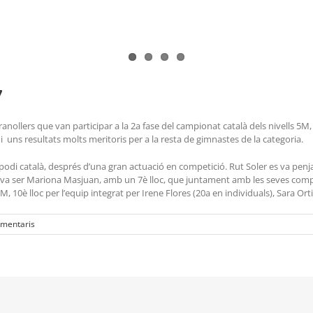
7
lers que van participar a la 2a fase del campionat català dels nivells 5M, 7 i 8
uns resultats molts meritoris per a la resta de gimnastes de la categoria.
odi català, després d’una gran actuació en competició. Rut Soler es va penjar
va ser Mariona Masjuan, amb un 7è lloc, que juntament amb les seves companye
, 10è lloc per l’equip integrat per Irene Flores (20a en individuals), Sara Orti
mentaris