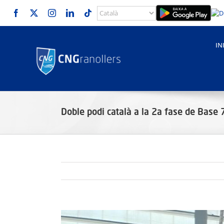
Skip
to
content
IN
Doble podi català a la 2a fase de Base 
View
Larger