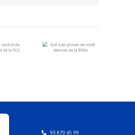
xit a les proves de
ivell alevines de la
RFEN
93 870 45 99