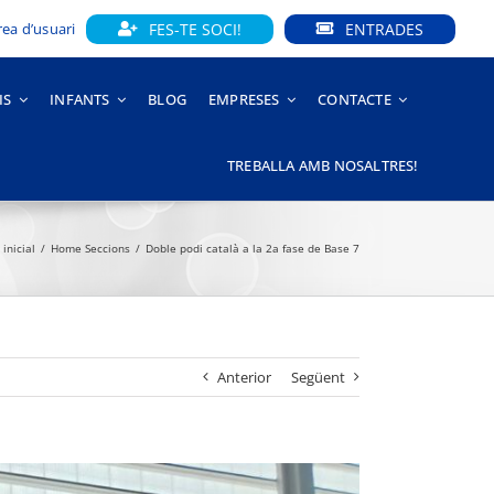
FES-TE SOCI!
ENTRADES
rea d’usuari
IS
INFANTS
BLOG
EMPRESES
CONTACTE
TREBALLA AMB NOSALTRES!
inicial
Home Seccions
Doble podi català a la 2a fase de Base 7
Anterior
Següent