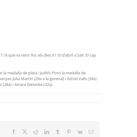
 que va tenir lloc els dies 9 i 10 d’abril a Salt. El cap
 la medalla de plata i Judith Pons la medalla de
s Júlia Martín (29a a la general) i Astrid Valls (39a)
z (28a) i Ainara Gierecke (32a).
Facebook
X
Reddit
LinkedIn
Tumblr
Pinterest
Vk
Email: