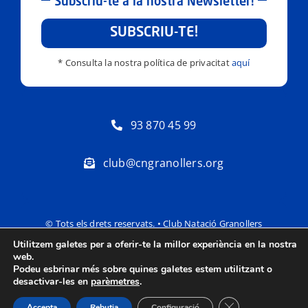
Subscriu-te a la nostra Newsletter!
SUBSCRIU-TE!
* Consulta la nostra política de privacitat
aquí
93 870 45 99
club@cngranollers.org
© Tots els drets reservats. • Club Natació Granollers
Utilitzem galetes per a oferir-te la millor experiència en la nostra
Política de privacitat
Avís Legal
web.
Podeu esbrinar més sobre quines galetes estem utilitzant o
desactivar-les en
parèmetres
.
Tanca el bàner de
Accepta
Rebutja
Configuració