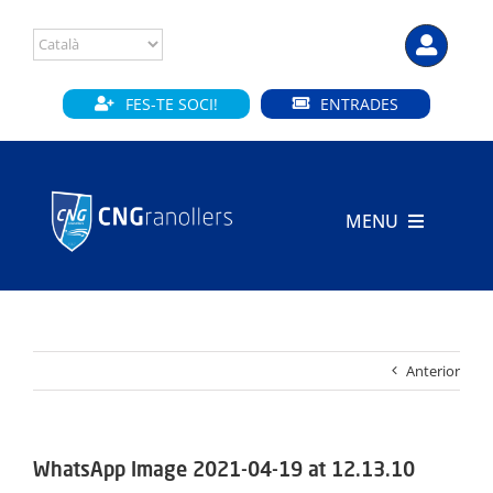
Skip
to
content
FES-TE SOCI!
ENTRADES
MENU
INICI
CLUB
Anterior
SECCIONS
INSTAL·LACIONS
WhatsApp Image 2021-04-19 at 12.13.10