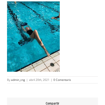
ACTIVITATS
SERVEIS
INFANTS
BLOG
EMPRESES
CONTACTE
TREBALLA AMB NOSALTRES!
By
admin_cng
|
abril 20th, 2021
|
0 Comentaris
Compartir