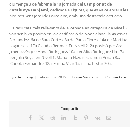
diumenge 3 de febrer a la 1a jornada del
Campionat de
Catalunya Benjamí
, dedicada a Figures, que es va celebrar a les
piscines Sant Jordi de Barcelona, amb una destacada actuació.
Els resultats més rellevants de la jornada en categoria de Nivell 3
van ser la 2a posició en la classificació de Noa Solano, la 4a d’Ivet
Fernandez, 6a de Sara Cortés, 8a de Paula Flores, 14a de Martina
Lagares i la 17a Claudia Bedmar. En Nivell 2, 2a posició per Aran
Jimenez, 9a per Anna Rodriguez, 10a per Alba Rodriguez i la 17a
per Julia Soy. I en Nivell 1, Mariona Navas 6a, India Arnan 8a,
Carlota Fernandez 12a, Emma Vilar 15a i Lua Llistar 20a.
By
admin_cng
|
febrer 5th, 2019
|
Home Seccions
|
0 Comentaris
Compartir
Facebook
X
Reddit
LinkedIn
Tumblr
Pinterest
Vk
Email: