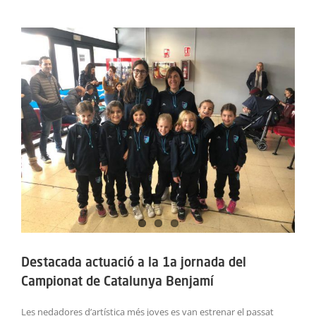
ACTIVITATS
View
Larger
SERVEIS
Image
INFANTS
BLOG
EMPRESES
CONTACTE
TREBALLA AMB NOSALTRES!
Destacada actuació a la 1a jornada del
Campionat de Catalunya Benjamí
Les nedadores d’artística més joves es van estrenar el passat