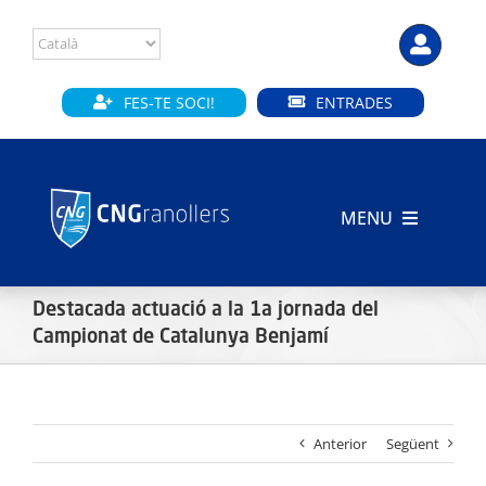
Skip
to
content
FES-TE SOCI!
ENTRADES
MENU
INICI
Destacada actuació a la 1a jornada del
CLUB
Campionat de Catalunya Benjamí
SECCIONS
Anterior
Següent
INSTAL·LACIONS