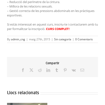
– Reducció del perímetre de la cintura.
– Millora de les relacions sexuals.
– Gestió correcta de les pressions abdominals en les pràctiques
esportives.
Si estàs interessat en aquest curs, inscriu-te i contactarem amb tu
per formalitzar la inscripció.
CURS COMPLET!
By
admin_cng
|
maig 27th, 2015
|
Sin categoría
|
0 Comentaris
Compartir
Facebook
X
Reddit
LinkedIn
Tumblr
Pinterest
Vk
Email:
Llocs relacionats