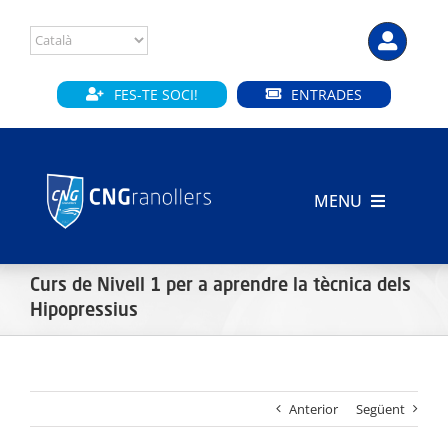
Skip
to
content
FES-TE SOCI!
ENTRADES
MENU
INICI
Curs de Nivell 1 per a aprendre la tècnica dels
CLUB
Hipopressius
SECCIONS
Anterior
Següent
INSTAL·LACIONS