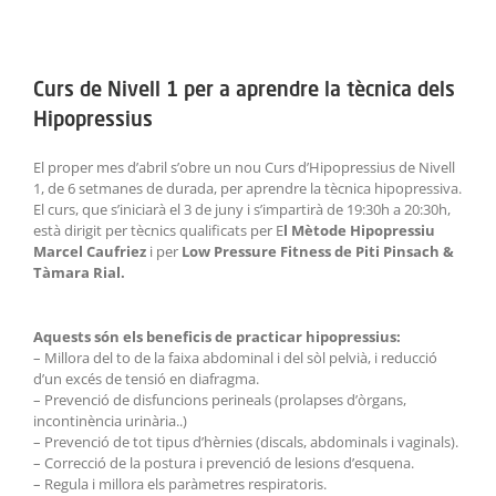
ACTIVITATS
View
Larger
SERVEIS
Curs de Nivell 1 per a aprendre la tècnica dels
Image
Hipopressius
INFANTS
El proper mes d’abril s’obre un nou Curs d’Hipopressius de Nivell
BLOG
1, de 6 setmanes de durada, per aprendre la tècnica hipopressiva.
El curs, que s’iniciarà el 3 de juny i s’impartirà de 19:30h a 20:30h,
està dirigit per tècnics qualificats per E
l Mètode Hipopressiu
EMPRESES
Marcel Caufriez
i per
Low Pressure Fitness de Piti Pinsach &
Tàmara Rial.
CONTACTE
Aquests són els beneficis de practicar hipopressius:
TREBALLA AMB NOSALTRES!
– Millora del to de la faixa abdominal i del sòl pelvià, i reducció
d’un excés de tensió en diafragma.
– Prevenció de disfuncions perineals (prolapses d’òrgans,
incontinència urinària..)
– Prevenció de tot tipus d’hèrnies (discals, abdominals i vaginals).
– Correcció de la postura i prevenció de lesions d’esquena.
– Regula i millora els paràmetres respiratoris.