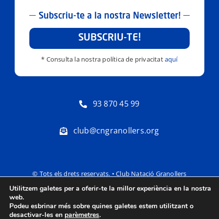
Subscriu-te a la nostra Newsletter!
SUBSCRIU-TE!
* Consulta la nostra política de privacitat
aquí
93 870 45 99
club@cngranollers.org
© Tots els drets reservats. • Club Natació Granollers
Utilitzem galetes per a oferir-te la millor experiència en la nostra
Política de privacitat
Avís Legal
web.
Podeu esbrinar més sobre quines galetes estem utilitzant o
desactivar-les en
parèmetres
.