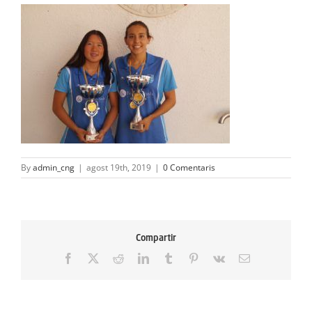
ACTIVITATS
SERVEIS
INFANTS
BLOG
EMPRESES
By
admin_cng
|
agost 19th, 2019
|
0 Comentaris
CONTACTE
TREBALLA AMB NOSALTRES!
Compartir
Facebook
X
Reddit
LinkedIn
Tumblr
Pinterest
Vk
Email: