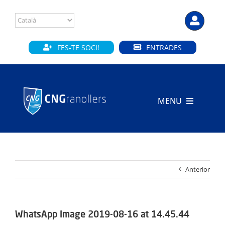
Skip
to
content
FES-TE SOCI!
ENTRADES
MENU
INICI
CLUB
Anterior
SECCIONS
INSTAL·LACIONS
WhatsApp Image 2019-08-16 at 14.45.44