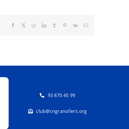
Facebook
X
Reddit
LinkedIn
Tumblr
Pinterest
Vk
Email:
93 870 45 99
club@cngranollers.org