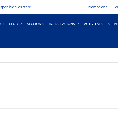
Promocions
À
ICI
CLUB
SECCIONS
INSTAL·LACIONS
ACTIVITATS
SERVE