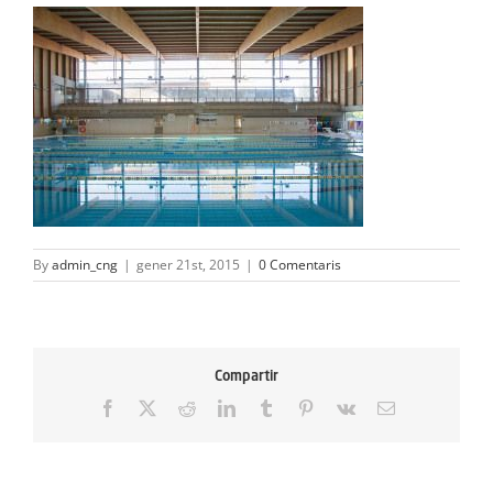
ACTIVITATS
SERVEIS
INFANTS
BLOG
EMPRESES
By
admin_cng
|
gener 21st, 2015
|
0 Comentaris
CONTACTE
TREBALLA AMB NOSALTRES!
Compartir
Facebook
X
Reddit
LinkedIn
Tumblr
Pinterest
Vk
Email: