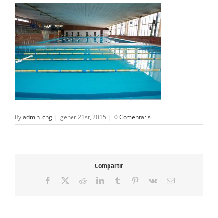
ACTIVITATS
SERVEIS
INFANTS
BLOG
EMPRESES
By
admin_cng
|
gener 21st, 2015
|
0 Comentaris
CONTACTE
TREBALLA AMB NOSALTRES!
Compartir
Facebook
X
Reddit
LinkedIn
Tumblr
Pinterest
Vk
Email: