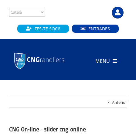
Skip
to
content
FES-TE SOCI!
ENTRADES
MENU
INICI
CLUB
Anterior
SECCIONS
INSTAL·LACIONS
CNG On-line – slider cng online