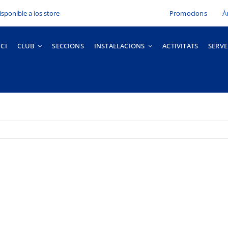
Promocions
À
ICI
CLUB
SECCIONS
INSTAL·LACIONS
ACTIVITATS
SERVE