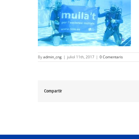
By
admin_cng
|
juliol 11th, 2017
|
0 Comentaris
Compartir