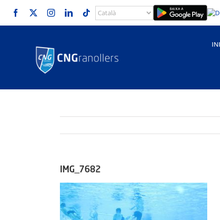
Skip
to
content
IN
IMG_7682