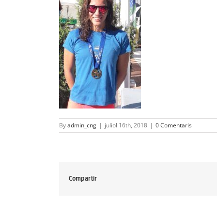
By
admin_cng
|
juliol 16th, 2018
|
0 Comentaris
Compartir