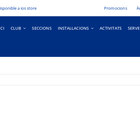
Promocions
À
ICI
CLUB
SECCIONS
INSTAL·LACIONS
ACTIVITATS
SERVE