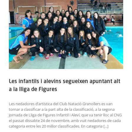
ACTIVITATS
SERVEIS
INFANTS
BLOG
EMPRESES
CONTACTE
Les infantils i alevins segueixen apuntant alt
a la lliga de Figures
TREBALLA AMB NOSALTRES!
Les nedadores d’artística del Club Natació Granollers es van
tornar a classificar a la part alta de la classificació, a la segona
jornada de Lliga de Figures Infantil i Aleví, que va tenir lloc al CNG
el passat dissabte 24 de novembre, amb vuit nedadores de cada
categoria entre les 20 millor classificades. En categoria [...]