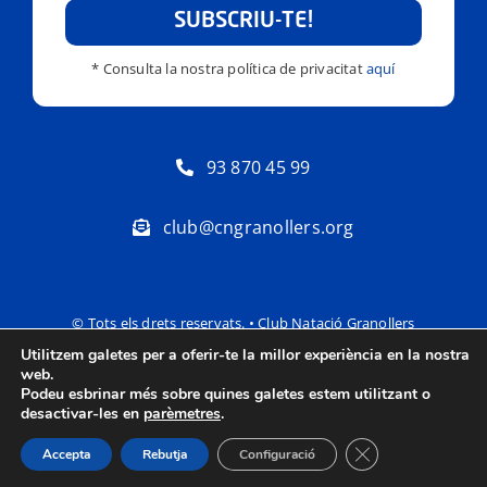
SUBSCRIU-TE!
* Consulta la nostra política de privacitat
aquí
93 870 45 99
club@cngranollers.org
© Tots els drets reservats. • Club Natació Granollers
Utilitzem galetes per a oferir-te la millor experiència en la nostra
Política de privacitat
Avís Legal
web.
Podeu esbrinar més sobre quines galetes estem utilitzant o
desactivar-les en
parèmetres
.
Tanca el bàner de
Accepta
Rebutja
Configuració