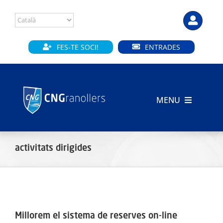
Skip
to
content
FES-TE SOCI!
ENTRADES
MENU
INICI
activitats dirigides
CLUB
SECCIONS
INSTAL·LACIONS
Millorem el sistema de reserves on-line