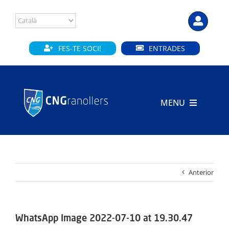
Skip
to
content
FES-TE SOCI!
ENTRADES
MENU
INICI
CLUB
Anterior
SECCIONS
INSTAL·LACIONS
WhatsApp Image 2022-07-10 at 19.30.47