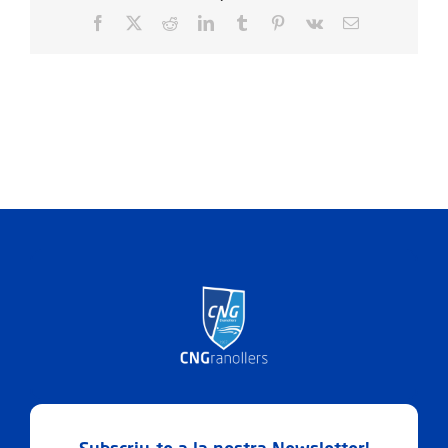
19.30.47
Facebook
X
Reddit
LinkedIn
Tumblr
Pinterest
Vk
Email: