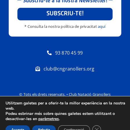
Subscriu-te a la nostra Newsletter!
SUBSCRIU-TE!
* Consulta la nostra política de privacitat
aquí
93 870 45 99
club@cngranollers.org
© Tots els drets reservats. • Club Natació Granollers
Utilitzem galetes per a oferir-te la millor experiència en la nostra
Política de privacitat
Avís Legal
web.
Podeu esbrinar més sobre quines galetes estem utilitzant o
desactivar-les en
parèmetres
.
Tanca el bàner de
Accepta
Rebutja
Configuració