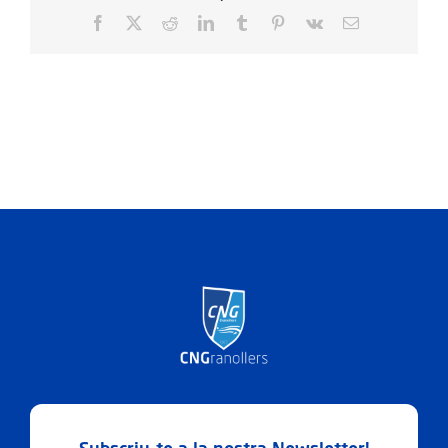
20.02.40
Facebook
X
Reddit
LinkedIn
Tumblr
Pinterest
Vk
Email: