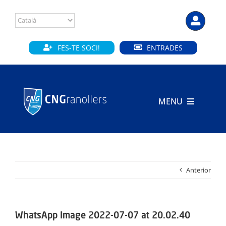
Skip
to
content
FES-TE SOCI!
ENTRADES
MENU
INICI
CLUB
Anterior
SECCIONS
INSTAL·LACIONS
WhatsApp Image 2022-07-07 at 20.02.40