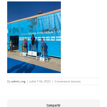
ACTIVITATS
SERVEIS
INFANTS
BLOG
EMPRESES
CONTACTE
TREBALLA AMB NOSALTRES!
a
By
admin_cng
|
juliol 11th, 2022
|
Comentaris tancats
WhatsApp
Image
2022-
07-
07
Compartir
at