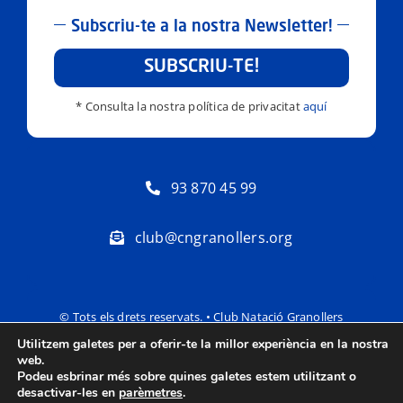
Subscriu-te a la nostra Newsletter!
SUBSCRIU-TE!
* Consulta la nostra política de privacitat
aquí
93 870 45 99
club@cngranollers.org
© Tots els drets reservats. • Club Natació Granollers
Utilitzem galetes per a oferir-te la millor experiència en la nostra
Política de privacitat
Avís Legal
web.
Podeu esbrinar més sobre quines galetes estem utilitzant o
desactivar-les en
parèmetres
.