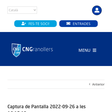
Skip
to
content
FES-TE SOCI!
ENTRADES
MENU
INICI
CLUB
Anterior
SECCIONS
INSTAL·LACIONS
Captura de Pantalla 2022-09-26 a les