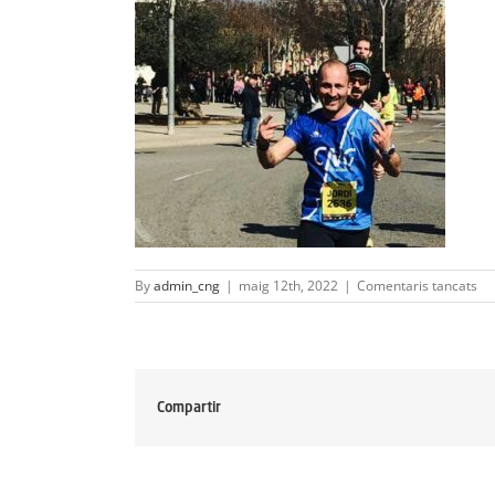
a
By
admin_cng
|
maig 12th, 2022
|
Comentaris tancats
Wh
Im
20
05
08
at
Compartir
8.
P