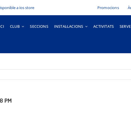
Promocions
À
ICI
CLUB
SECCIONS
INSTAL·LACIONS
ACTIVITATS
SERVE
38 PM