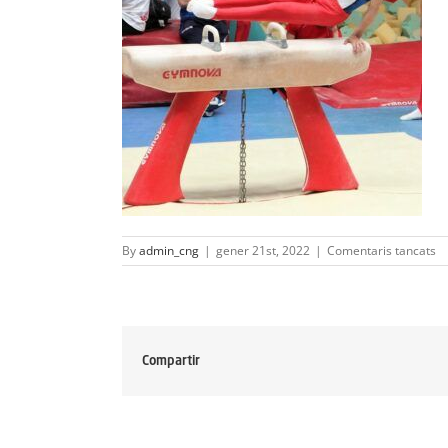
a
By
admin_cng
|
gener 21st, 2022
|
Comentaris tancats
Al
Gò
Compartir