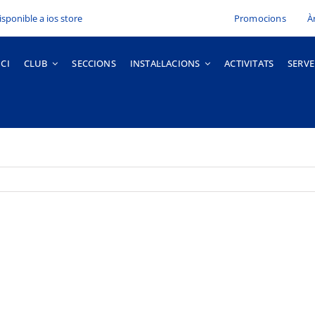
Promocions
À
ICI
CLUB
SECCIONS
INSTAL·LACIONS
ACTIVITATS
SERVE