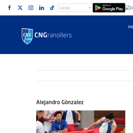
Skip
to
content
IN
Alejandro Gònzalez