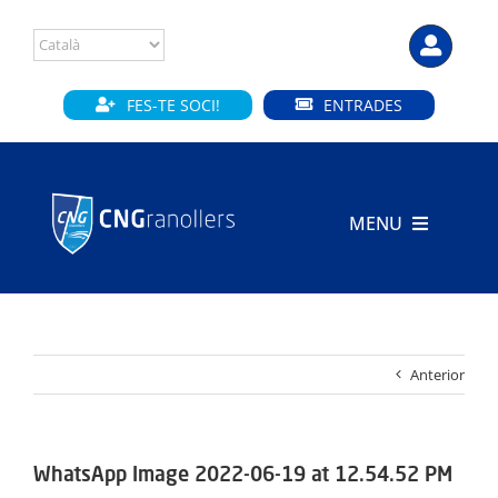
Skip
to
content
FES-TE SOCI!
ENTRADES
MENU
INICI
CLUB
Anterior
SECCIONS
INSTAL·LACIONS
WhatsApp Image 2022-06-19 at 12.54.52 PM