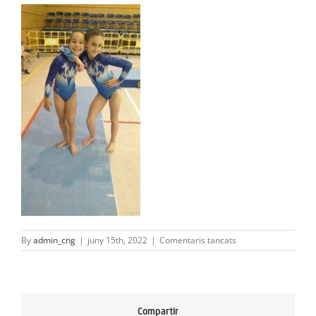
ACTIVITATS
SERVEIS
INFANTS
BLOG
EMPRESES
CONTACTE
TREBALLA AMB NOSALTRES!
a
By
admin_cng
|
juny 15th, 2022
|
Comentaris tancats
285912293_101607
Compartir