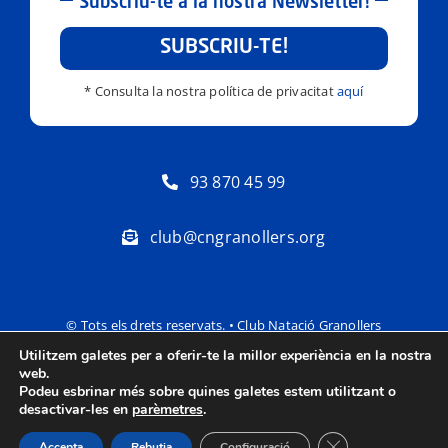
Subscriu-te a la nostra Newsletter!
SUBSCRIU-TE!
* Consulta la nostra política de privacitat
aquí
93 870 45 99
club@cngranollers.org
© Tots els drets reservats. • Club Natació Granollers
Utilitzem galetes per a oferir-te la millor experiència en la nostra
Política de privacitat
Avís Legal
web.
Podeu esbrinar més sobre quines galetes estem utilitzant o
desactivar-les en
parèmetres
.
Tanca el bàner de
Accepta
Rebutja
Configuració