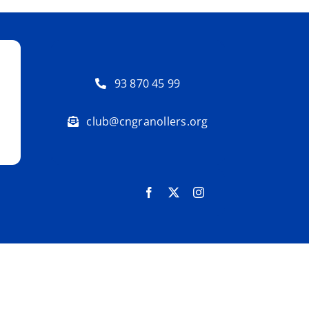
93 870 45 99
club@cngranollers.org