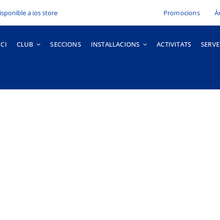
Promocions
À
ICI
CLUB
SECCIONS
INSTAL·LACIONS
ACTIVITATS
SERVE