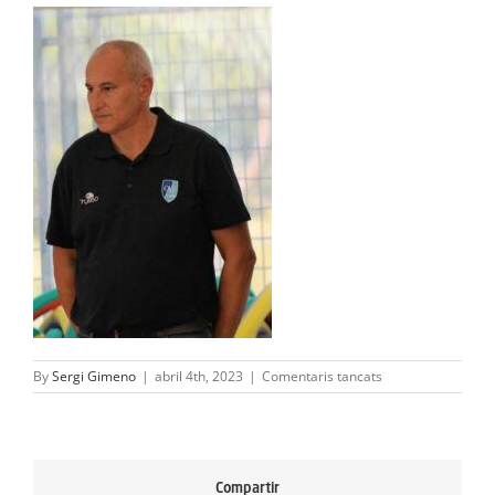
ACTIVITATS
SERVEIS
INFANTS
BLOG
EMPRESES
CONTACTE
TREBALLA AMB NOSALTRES!
a
By
Sergi Gimeno
|
abril 4th, 2023
|
Comentaris tancats
Rafa
Calopa
Compartir