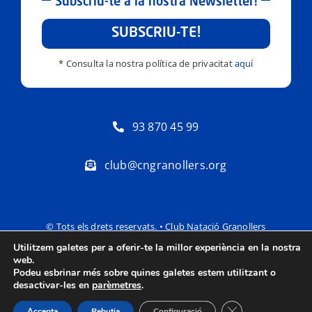
Subscriu-te a la nostra Newsletter!
SUBSCRIU-TE!
* Consulta la nostra política de privacitat
aquí
93 870 45 99
club@cngranollers.org
© Tots els drets reservats. • Club Natació Granollers
Utilitzem galetes per a oferir-te la millor experiència en la nostra
Política de privacitat
Avís Legal
web.
Podeu esbrinar més sobre quines galetes estem utilitzant o
desactivar-les en
parèmetres
.
Tanca el bàner de
Accepta
Rebutja
Configuració