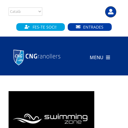
Skip
to
content
FES-TE SOCI!
ENTRADES
MENU
INICI
CLUB
SECCIONS
INSTAL·LACIONS