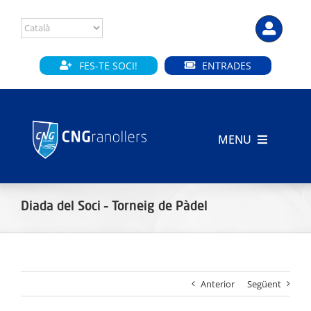
Skip
to
content
FES-TE SOCI!
ENTRADES
MENU
INICI
Diada del Soci – Torneig de Pàdel
CLUB
SECCIONS
Anterior
Següent
INSTAL·LACIONS