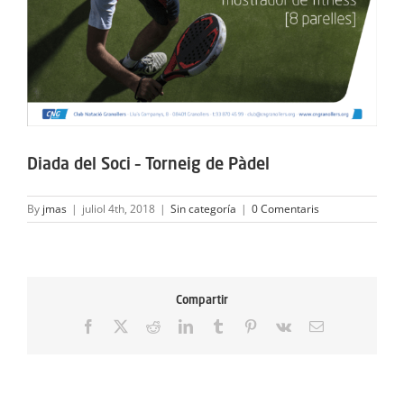
Diada del Soci – Torneig de Pàdel
By
jmas
|
juliol 4th, 2018
|
Sin categoría
|
0 Comentaris
Compartir
Facebook
X
Reddit
LinkedIn
Tumblr
Pinterest
Vk
Email: