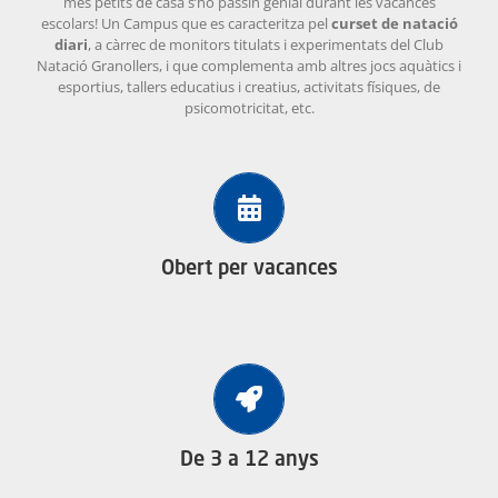
més petits de casa s’ho passin genial durant les vacances
ACTIVITATS
escolars! Un Campus que es caracteritza pel
curset de natació
diari
, a càrrec de monitors titulats i experimentats del Club
Natació Granollers, i que complementa amb altres jocs aquàtics i
SERVEIS
esportius, tallers educatius i creatius, activitats físiques, de
psicomotricitat, etc.
INFANTS
BLOG
El Campus d’Estiu dóna servei durant totes les vacances
escolars: de juny a setembre
EMPRESES
Obert per vacances
CONTACTE
TREBALLA AMB NOSALTRES!
Campus dirigit a nens i nenes d’entre 3 i 12 anys, nascuts
entre el 2012 i 2020.
De 3 a 12 anys