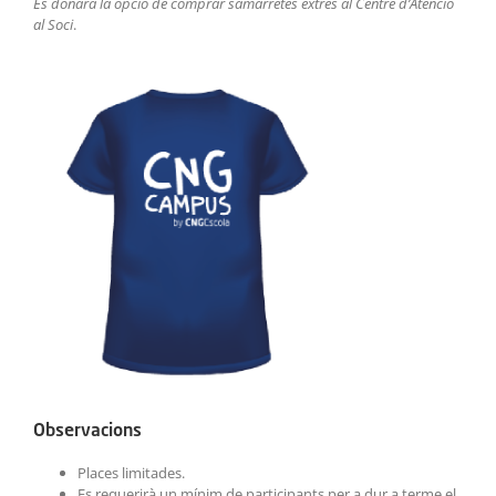
Es donarà la opció de comprar samarretes extres al Centre d’Atenció
al Soci
.
Observacions
Places limitades.
Es requerirà un mínim de participants per a dur a terme el