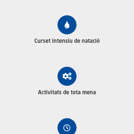
Curset de natació, amb monitor titulat i experimentat.
Curset intensiu de natació
Esports d’equip, d’implements i inviduals; psicomotricitat
en sec i en aigua; jocs d’habilitats aquàtics en piscina
interior i exterior…
Activitats de tota mena
Dues samarretes i una gorra, de regal!