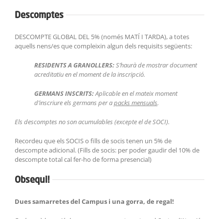
Descomptes
DESCOMPTE GLOBAL DEL 5% (només MATÍ I TARDA), a totes
aquells nens/es que compleixin algun dels requisits següents:
RESIDENTS A GRANOLLERS:
S’haurà de mostrar document
acreditatiu en el moment de la inscripció.
GERMANS INSCRITS:
Aplicable en el mateix moment
d’inscriure els germans per a
packs mensuals
.
Els descomptes no son acumulables (excepte el de SOCI).
Recordeu que els SOCIS o fills de socis tenen un 5% de
descompte adicional. (Fills de socis: per poder gaudir del 10% de
descompte total cal fer-ho de forma presencial)
Obsequi!
Dues samarretes del Campus i una gorra, de regal!