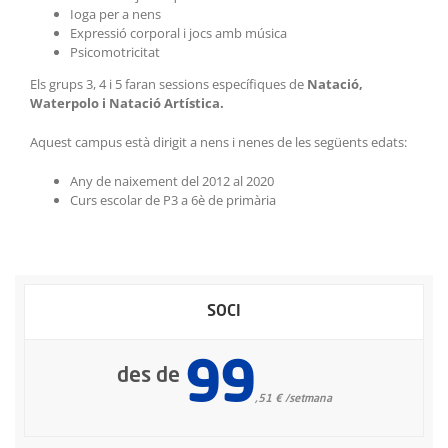
Ioga per a nens
Expressió corporal i jocs amb música
Psicomotricitat
Els g
rups
3, 4 i 5 faran s
essions específiques de
Natació,
Waterpolo i Natació Artística.
Aquest campus està dirigit a nens i nenes de les següents edats:
Any de naixement del 2012 al 2020
Curs escolar de P3 a 6è de primària
SOCI
99
des de
,51 € /setmana