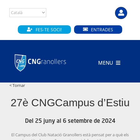
Skip
to
content
FES-TE SOCI!
ENTRADES
MENU
INICI
< Tornar
CLUB
27è CNGCampus d’Estiu
SECCIONS
Del 25 juny al 6 setembre de 2024
INSTAL·LACIONS
El Campus del Club Natació Granollers està pensat per a què els