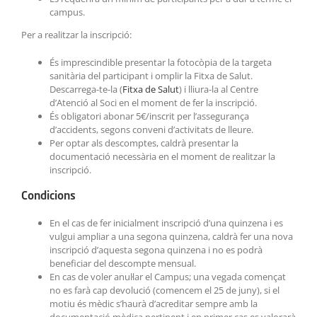
campus.
Per a realitzar la inscripció:
És imprescindible presentar la fotocòpia de la targeta
sanitària del participant i omplir la Fitxa de Salut.
Descarrega-te-la (
Fitxa de Salut
) i lliura-la al Centre
d’Atenció al Soci en el moment de fer la inscripció.
És obligatori abonar 5€/inscrit per l’assegurança
d’accidents, segons conveni d’activitats de lleure.
Per optar als descomptes, caldrà presentar la
documentació necessària en el moment de realitzar la
inscripció.
Condicions
En el cas de fer inicialment inscripció d’una quinzena i es
vulgui ampliar a una segona quinzena, caldrà fer una nova
inscripció d’aquesta segona quinzena i no es podrà
beneficiar del descompte mensual.
En cas de voler anul·lar el Campus; una vegada començat
no es farà cap devolució (comencem el 25 de juny), si el
motiu és mèdic s’haurà d’acreditar sempre amb la
documentació mèdica pertinent i en primer cas es valorarà