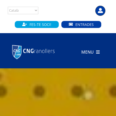
Skip
to
content
FES-TE SOCI!
ENTRADES
MENU
INICI
CLUB
SECCIONS
INSTAL·LACIONS