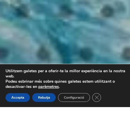
Utilitzem galetes per a oferir-te la millor experiència en la nostra
web.
Podeu esbrinar més sobre quines galetes estem utilitzant o
desactivar-les en
parèmetres
.
Tanca el bàner de
Accepta
Rebutja
Configuració
Què és el WPAdvance?