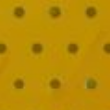
ACTIVITATS
SERVEIS
INFANTS
BLOG
EMPRESES
CONTACTE
TREBALLA AMB NOSALTRES!