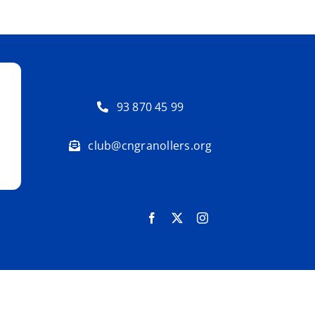
93 870 45 99
club@cngranollers.org