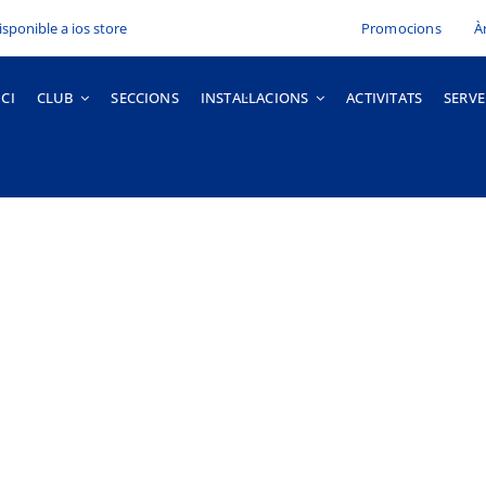
Promocions
À
ICI
CLUB
SECCIONS
INSTAL·LACIONS
ACTIVITATS
SERVE