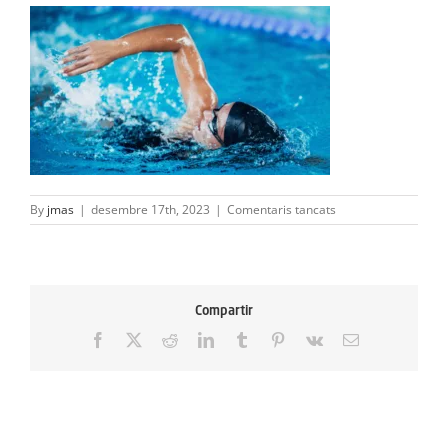
ACTIVITATS
SERVEIS
INFANTS
BLOG
a
By
jmas
|
desembre 17th, 2023
|
Comentaris tancats
EMPRESES
100×100
CONTACTE
Compartir
TREBALLA AMB NOSALTRES!
Facebook
X
Reddit
LinkedIn
Tumblr
Pinterest
Vk
Email: