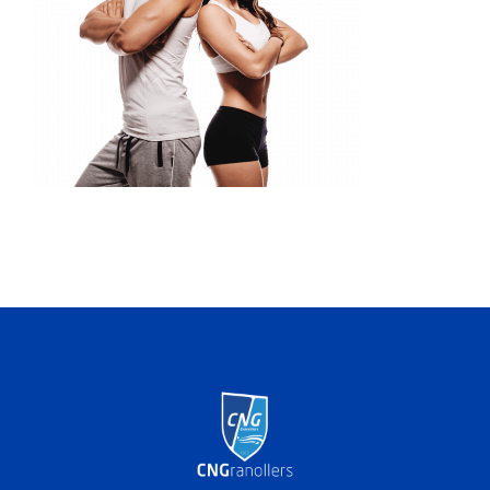
ACTIVITATS
SERVEIS
INFANTS
BLOG
EMPRESES
CONTACTE
TREBALLA AMB NOSALTRES!