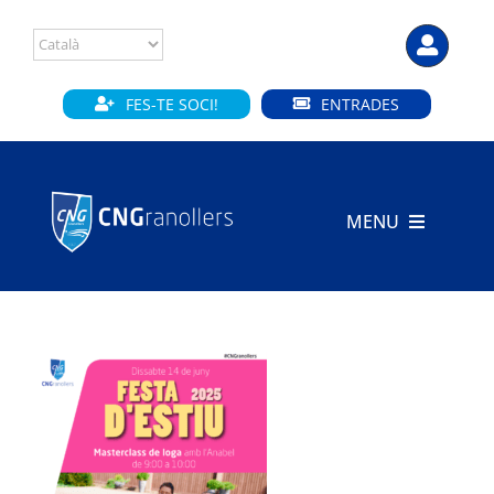
Skip
to
content
FES-TE SOCI!
ENTRADES
MENU
INICI
CLUB
SECCIONS
INSTAL·LACIONS