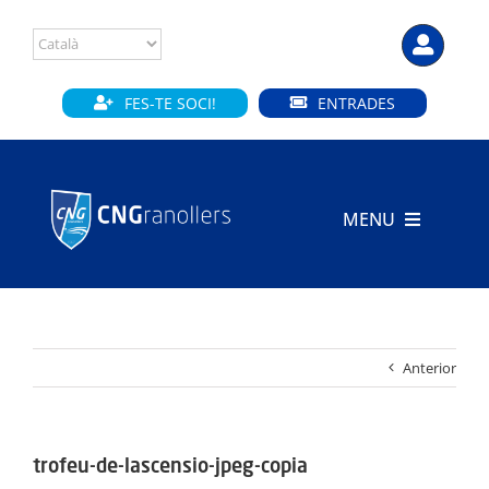
Skip
to
content
FES-TE SOCI!
ENTRADES
MENU
INICI
CLUB
Anterior
SECCIONS
INSTAL·LACIONS
trofeu-de-lascensio-jpeg-copia