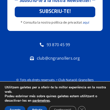
Subscriu-te a la nostra Newsletter!
SUBSCRIU-TE!
* Consulta la nostra política de privacitat
aquí
93 870 45 99
club@cngranollers.org
© Tots els drets reservats. • Club Natació Granollers
Utilitzem galetes per a oferir-te la millor experiència en la nostra
Política de privacitat
Avís Legal
web.
Podeu esbrinar més sobre quines galetes estem utilitzant o
desactivar-les en
parèmetres
.
Tanca el bàner de
Accepta
Rebutja
Configuració