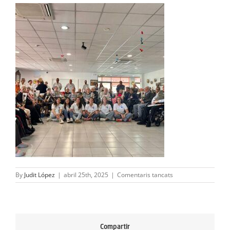
ACTIVITATS
SERVEIS
INFANTS
BLOG
EMPRESES
CONTACTE
TREBALLA AMB NOSALTRES!
a
By
Judit López
|
abril 25th, 2025
|
Comentaris tancats
1
Compartir