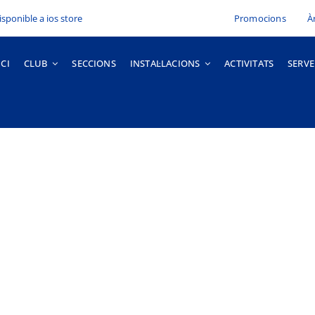
Promocions
À
ICI
CLUB
SECCIONS
INSTAL·LACIONS
ACTIVITATS
SERVE