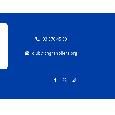
93 870 45 99
club@cngranollers.org