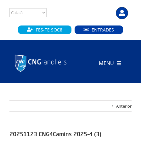
Skip
to
content
FES-TE SOCI!
ENTRADES
MENU
INICI
CLUB
Anterior
SECCIONS
INSTAL·LACIONS
20251123 CNG4Camins 2025-4 (3)