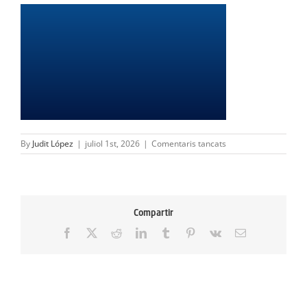
ACTIVITATS
SERVEIS
INFANTS
BLOG
a
By
Judit López
|
juliol 1st, 2026
|
Comentaris tancats
EMPRESES
20251123
CNG4Camins
2025-
CONTACTE
4
(3)
Compartir
TREBALLA AMB NOSALTRES!
Facebook
X
Reddit
LinkedIn
Tumblr
Pinterest
Vk
Email: