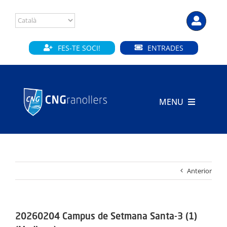
Skip
to
content
FES-TE SOCI!
ENTRADES
MENU
INICI
CLUB
Anterior
SECCIONS
INSTAL·LACIONS
20260204 Campus de Setmana Santa-3 (1)