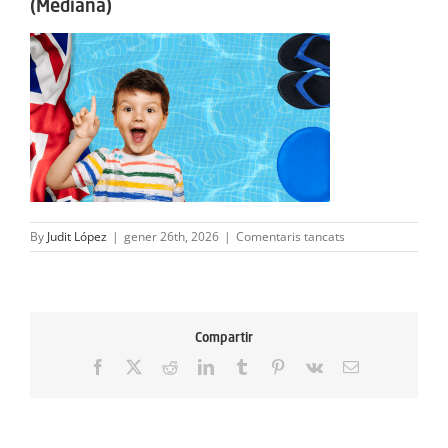
(Mediana)
ACTIVITATS
SERVEIS
INFANTS
BLOG
EMPRESES
a
By
Judit López
|
gener 26th, 2026
|
Comentaris tancats
20260204
CONTACTE
Campus
de
Setmana
TREBALLA AMB NOSALTRES!
Santa-
Compartir
3
(1)
Facebook
X
Reddit
LinkedIn
Tumblr
Pinterest
Vk
Email:
(Mediana)