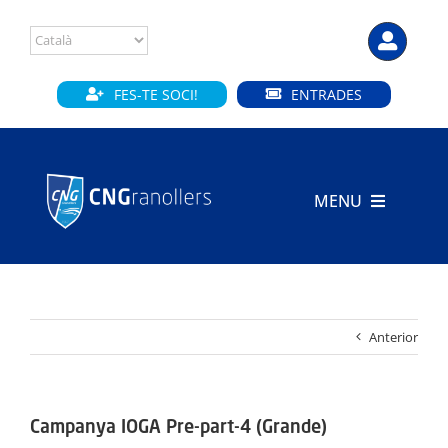
Skip
to
content
FES-TE SOCI!
ENTRADES
MENU
INICI
CLUB
Anterior
SECCIONS
INSTAL·LACIONS
Campanya IOGA Pre-part-4 (Grande)