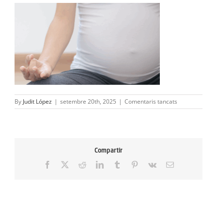
ACTIVITATS
SERVEIS
INFANTS
BLOG
a
By
Judit López
|
setembre 20th, 2025
|
Comentaris tancats
EMPRESES
Campanya
IOGA
Pre-
CONTACTE
part-
4
Compartir
(Grande)
TREBALLA AMB NOSALTRES!
Facebook
X
Reddit
LinkedIn
Tumblr
Pinterest
Vk
Email: