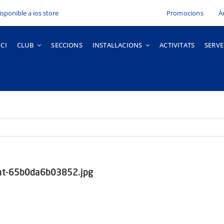
Promocions
À
ICI
CLUB
SECCIONS
INSTAL·LACIONS
ACTIVITATS
SERVE
ront-65b0da6b03852.jpg