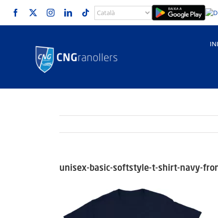
Skip
to
content
IN
unisex-basic-softstyle-t-shirt-navy-f