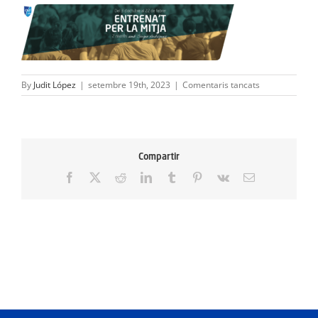
ACTIVITATS
SERVEIS
INFANTS
a
By
Judit López
|
setembre 19th, 2023
|
Comentaris tancats
20230917
Entrena’t
BLOG
per
la
Mitja
EMPRESES
Compartir
(1)-2
(3)
Facebook
X
Reddit
LinkedIn
Tumblr
Pinterest
Vk
Email:
CONTACTE
TREBALLA AMB NOSALTRES!