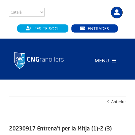
Skip
to
content
FES-TE SOCI!
ENTRADES
MENU
INICI
CLUB
Anterior
SECCIONS
INSTAL·LACIONS
20230917 Entrena’t per la Mitja (1)-2 (3)