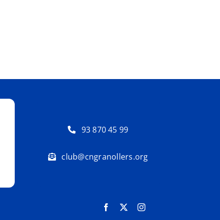
93 870 45 99
club@cngranollers.org