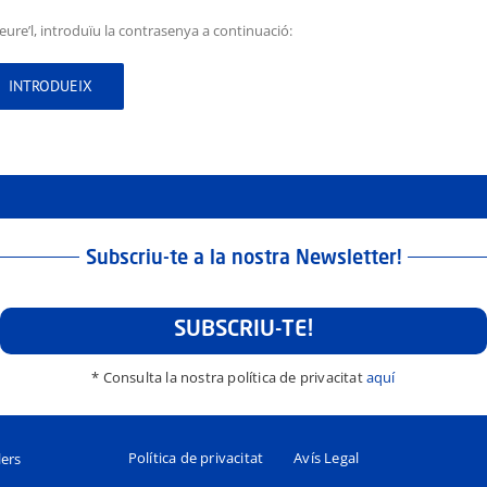
ure’l, introduïu la contrasenya a continuació:
Subscriu-te a la nostra Newsletter!
SUBSCRIU-TE!
* Consulta la nostra política de privacitat
aquí
Política de privacitat
Avís Legal
lers